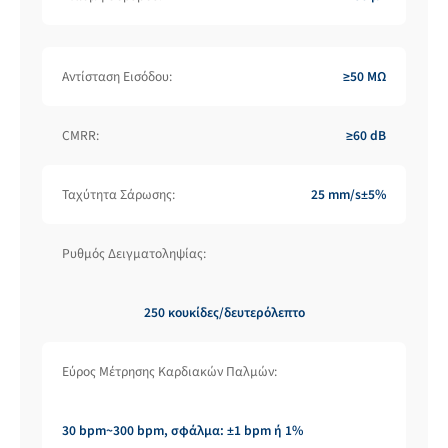
Αντίσταση Εισόδου:
≥50 MΩ
CMRR:
≥60 dB
Ταχύτητα Σάρωσης:
25 mm/s±5%
Ρυθμός Δειγματοληψίας:
250 κουκίδες/δευτερόλεπτο
Εύρος Μέτρησης Καρδιακών Παλμών:
30 bpm~300 bpm, σφάλμα: ±1 bpm ή 1%