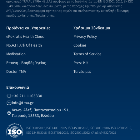
οργανισμό TUV AUSTRIA HELLAS σύμφωνα με τα διεθνή στάνταρ EN ISO 9001: 2015, EN ISO
13485:2016 και αποδεδειγμένα συμβατοί με τις παροχές της Υπουργικής Απόφασης
ΔΥ8/1348/2004, όσον αφορά την τήρηση αρχών και κανόνων για την κατάλληλη διανομή
προϊόντων Ιατρικής/Τηλεϊατρικής.
Προϊόντα και Υπηρεσίες
Χρήσιμοι Σύνδεσμοι
ePokratis Health Cloud
Privacy Policy
No.A.H. Ark Of Health
Cookies
Medistation
Terms of Service
Επιόνη - Βοηθός Υγείας
Press Kit
Doctor TMA
Τα νέα μας
Επικοινωνία
+30 211 1165330
info@tma.gr
Λεωφ. Αλεξ. Παπαναστασίου 151,
Πειραιάς 18533, Ελλάδα
ISO 9001:2015, ISO 14001:2015, ISO 45001:2018, ISO 37001:2016, ISO 22301:2019,
ISO 13485:2016, ISO 27701:2019, ISO 27001:2022, ΥΑ Δ3(α)4822/2025