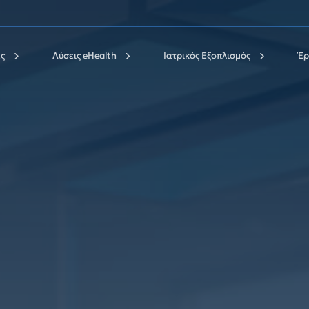
ς
Λύσεις eHealth
Ιατρικός Εξοπλισμός
Έρ