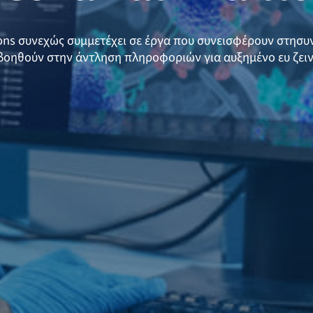
ions συνεχώς συμμετέχει σε έργα που συνεισφέρουν στησυ
βοηθούν στην άντληση πληροφοριών για αυξημένο ευ ζειν