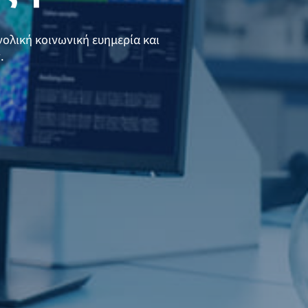
νολική κοινωνική ευημερία και
.