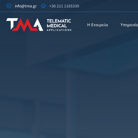
info@tma.gr
+30 211 1165330
Η Εταιρεία
Υπηρεσίε