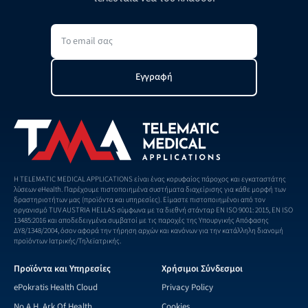
Εγγραφή
H TELEMATIC MEDICAL APPLICATIONS είναι ένας κορυφαίος πάροχος και εγκαταστάτης
λύσεων eHealth. Παρέχουμε πιστοποιημένα συστήματα διαχείρισης για κάθε μορφή των
δραστηριοτήτων μας (προϊόντα και υπηρεσίες). Είμαστε πιστοποιημένοι από τον
οργανισμό TUV AUSTRIA HELLAS σύμφωνα με τα διεθνή στάνταρ EN ISO 9001: 2015, EN ISO
13485:2016 και αποδεδειγμένα συμβατοί με τις παροχές της Υπουργικής Απόφασης
ΔΥ8/1348/2004, όσον αφορά την τήρηση αρχών και κανόνων για την κατάλληλη διανομή
προϊόντων Ιατρικής/Τηλεϊατρικής.
Προϊόντα και Υπηρεσίες
Χρήσιμοι Σύνδεσμοι
ePokratis Health Cloud
Privacy Policy
No.A.H. Ark Of Health
Cookies